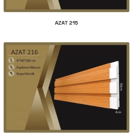
AZAT 215