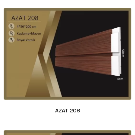
AZAT 208