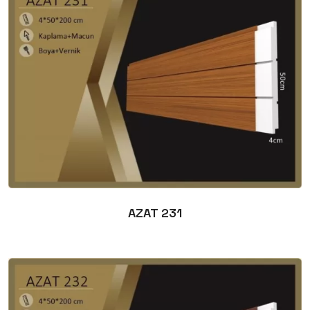
AZAT 231