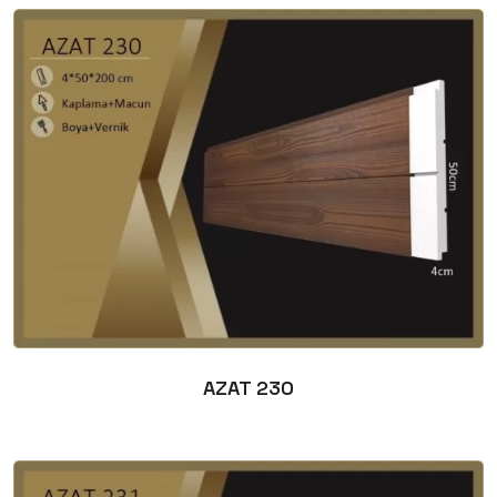
AZAT 230