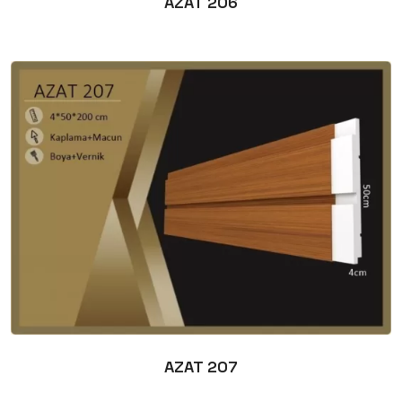
AZAT 206
AZAT 207