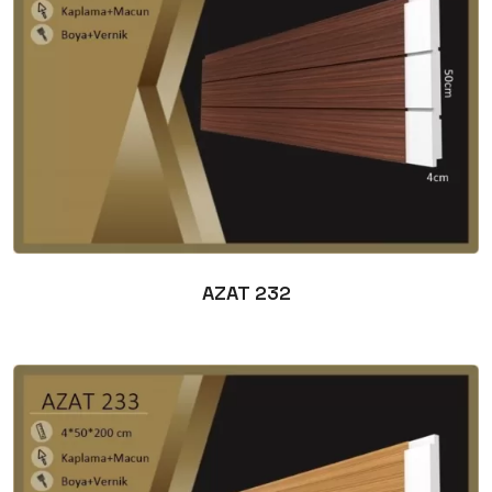
AZAT 232