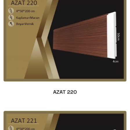
AZAT 220