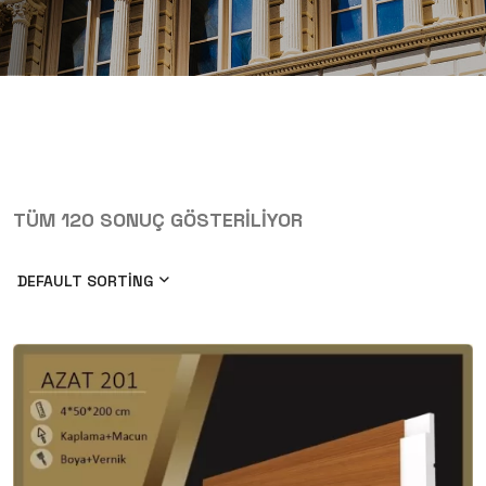
TÜM 120 SONUÇ GÖSTERILIYOR
DEFAULT SORTING