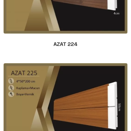
AZAT 224