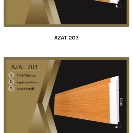
AZAT 203