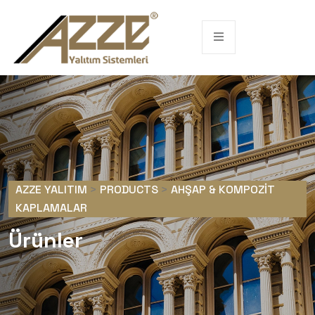
AZZE YALITIM
>
PRODUCTS
>
AHŞAP & KOMPOZIT
KAPLAMALAR
Ürünler