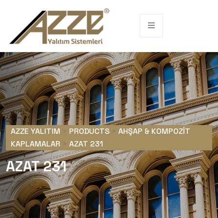
AZZE YALITIM
>
PRODUCTS
>
AHŞAP & KOMPOZIT
KAPLAMALAR
>
AZAT 231
AZAT 231