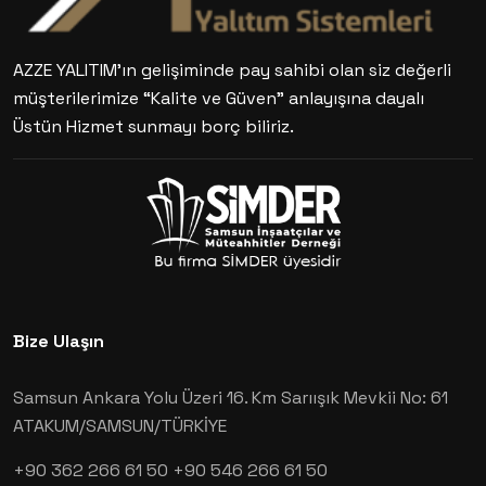
AZZE YALITIM’ın gelişiminde pay sahibi olan siz değerli
müşterilerimize “Kalite ve Güven” anlayışına dayalı
Üstün Hizmet sunmayı borç biliriz.
Bize Ulaşın
Samsun Ankara Yolu Üzeri 16. Km Sarıışık Mevkii No: 61
ATAKUM/SAMSUN/TÜRKİYE
+90 362 266 61 50
+90 546 266 61 50