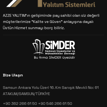
AZZE YALITIM’ın gelişiminde pay sahibi olan siz değerli
müşterilerimize “Kalite ve Güven” anlayışına dayalı
Üstün Hizmet sunmayı borç biliriz.
Bize Ulaşın
Samsun Ankara Yolu Üzeri 16. Km Sarıışık Mevkii No: 61
ATAKUM/SAMSUN/TÜRKİYE
+90 362 266 61 50
+90 546 266 61 50