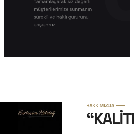
tamamlayarak siz değerli
müşterilerimize sunmanın
sürekli ve haklı gururunu
yaşıyoruz.
HAKKIMIZDA
“KALİT