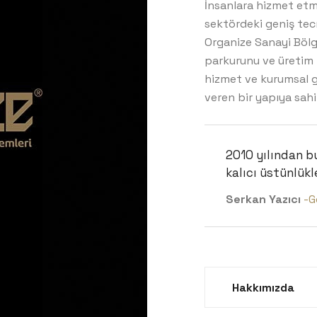
İnsanlara hizmet etm
sektördeki geniş tec
Organize Sanayi Bölg
parkurunu ve üretim i
hizmet ve kurumsal ge
veren bir yapıya sahi
2010 yılından b
kalıcı üstünlükl
Serkan Yazıcı
-G
Hakkımızda