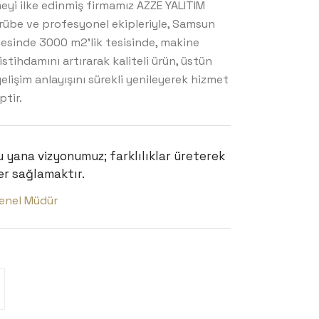
eyi ilke edinmiş firmamız AZZE YALITIM
rübe ve profesyonel ekipleriyle, Samsun
esinde 3000 m2’lik tesisinde, makine
stihdamını artırarak kaliteli ürün, üstün
lişim anlayışını sürekli yenileyerek hizmet
ptir.
u yana vizyonumuz; farklılıklar üreterek
er sağlamaktır.
enel Müdür