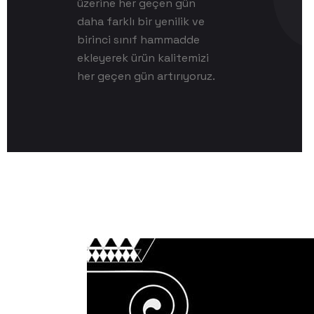
üzerine her geçen gün
daha farklı bir yenilik ve
birinci sınıf hammadde
ekleyerek ürün kalitemizi
her geçen gün artırıyoruz.