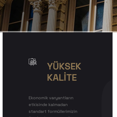
YÜKSEK
KALİTE
Ekonomik varyantların
etkisinde kalmadan
standart formüllerimizin