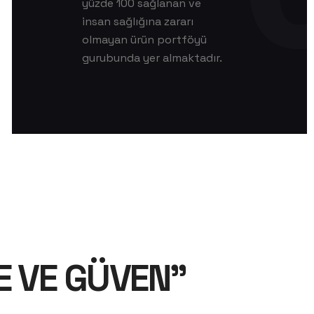
yüzde 100 sağlanan ve
insan sağlığına zararı
olmayan ürün portföyü
gurubunda yer almaktadır.
E VE GÜVEN”