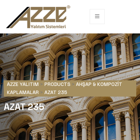
AZZE YALITIM
>
PRODUCTS
>
AHŞAP & KOMPOZIT
KAPLAMALAR
>
AZAT 235
AZAT 235