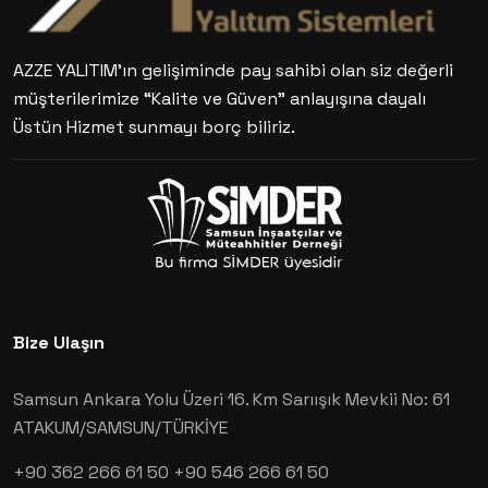
AZZE YALITIM’ın gelişiminde pay sahibi olan siz değerli
müşterilerimize “Kalite ve Güven” anlayışına dayalı
Üstün Hizmet sunmayı borç biliriz.
Bize Ulaşın
Samsun Ankara Yolu Üzeri 16. Km Sarıışık Mevkii No: 61
ATAKUM/SAMSUN/TÜRKİYE
+90 362 266 61 50
+90 546 266 61 50