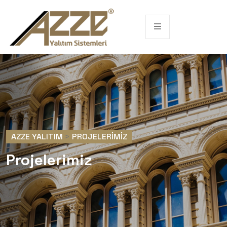
AZZE YALITIM
>
PROJELERIMIZ
Projelerimiz