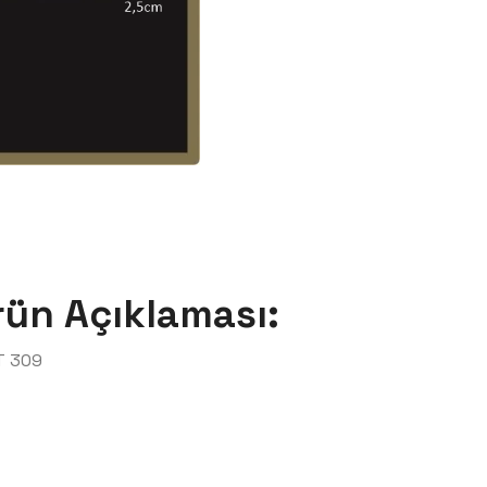
rün Açıklaması:
T 309