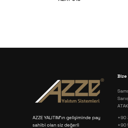
Bize
Sams
Sarıı
ATA
+90 
AZZE YALITIM’ın gelişiminde pay
+90 
sahibi olan siz değerli