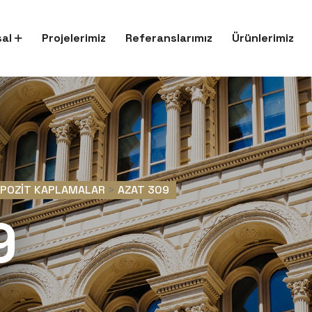
al
Projelerimiz
Referanslarımız
Ürünlerimiz
MPOZIT KAPLAMALAR
>
AZAT 309
9