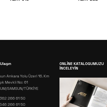
 Ulaşın
ONLİNE KATALOGUMUZU
İNCELEYİN
un Ankara Yolu Üzeri 16. Km
şık Mevkii No: 61
KUM/SAMSUN/TÜRKİYE
362 266 61 50
546 266 61 50