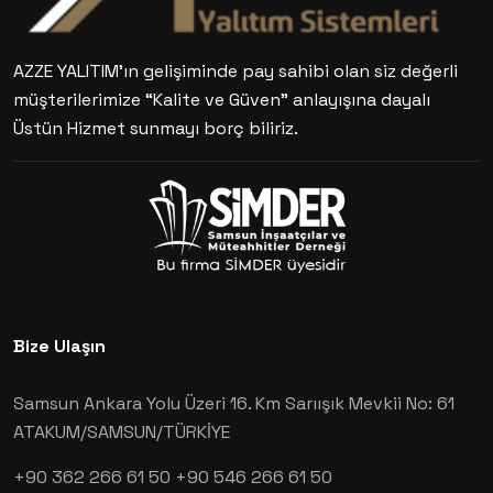
AZZE YALITIM’ın gelişiminde pay sahibi olan siz değerli
müşterilerimize “Kalite ve Güven” anlayışına dayalı
Üstün Hizmet sunmayı borç biliriz.
Bize Ulaşın
Samsun Ankara Yolu Üzeri 16. Km Sarıışık Mevkii No: 61
ATAKUM/SAMSUN/TÜRKİYE
+90 362 266 61 50
+90 546 266 61 50