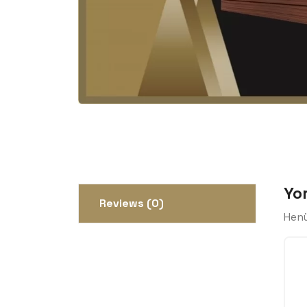
Yo
Reviews (0)
Henü