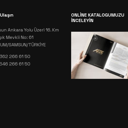
 Ulaşın
ONLİNE KATALOGUMUZU
İNCELEYİN
un Ankara Yolu Üzeri 16. Km
şık Mevkii No: 61
KUM/SAMSUN/TÜRKİYE
362 266 61 50
546 266 61 50