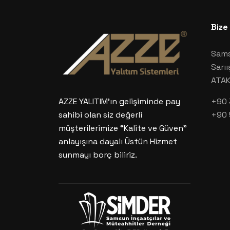
Bize
Sams
Sarıı
ATA
+90 
AZZE YALITIM’ın gelişiminde pay
+90 
sahibi olan siz değerli
müşterilerimize “Kalite ve Güven”
anlayışına dayalı Üstün Hizmet
sunmayı borç biliriz.