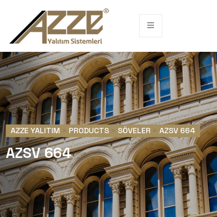
AZZE YALITIM
>
PRODUCTS
>
SÖVELER
>
AZSV 664
AZSV 664