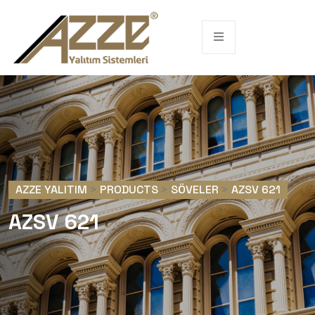
AZZE YALITIM
>
PRODUCTS
>
SÖVELER
>
AZSV 621
AZSV 621