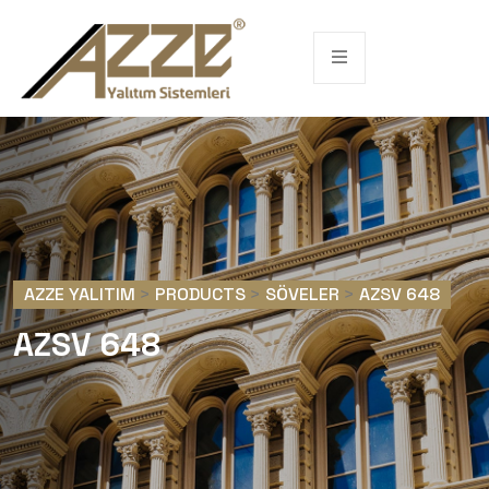
AZZE YALITIM
>
PRODUCTS
>
SÖVELER
>
AZSV 648
AZSV 648