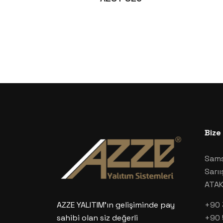
Bize
Sams
Sarıı
ATA
+90 
AZZE YALITIM’ın gelişiminde pay
+90 
sahibi olan siz değerli