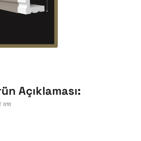
rün Açıklaması:
T 816