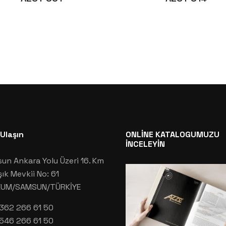
 Ulaşın
ONLİNE KATALOGUMUZU
İNCELEYİN
un Ankara Yolu Üzeri 16. Km
şık Mevkii No: 61
KUM/SAMSUN/TÜRKİYE
362 266 61 50
546 266 61 50