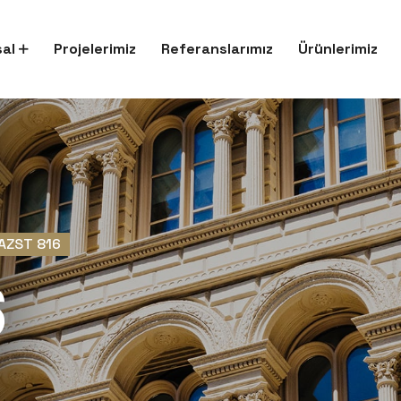
al
Projelerimiz
Referanslarımız
Ürünlerimiz
AZST 816
6