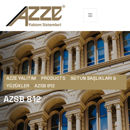
AZZE YALITIM
>
PRODUCTS
>
SÜTUN BAŞLIKLARI &
YÜZÜKLER
>
AZSB 812
AZSB 812