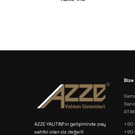
Bize
Sams
Sarıı
ATA
+90 
AZZE YALITIM’ın gelişiminde pay
+90 
sahibi olan siz değerli