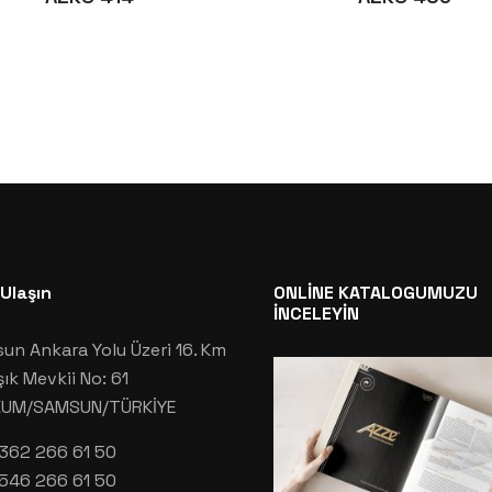
 Ulaşın
ONLİNE KATALOGUMUZU
İNCELEYİN
un Ankara Yolu Üzeri 16. Km
şık Mevkii No: 61
KUM/SAMSUN/TÜRKİYE
362 266 61 50
546 266 61 50