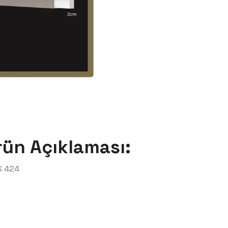
rün Açıklaması:
S 424