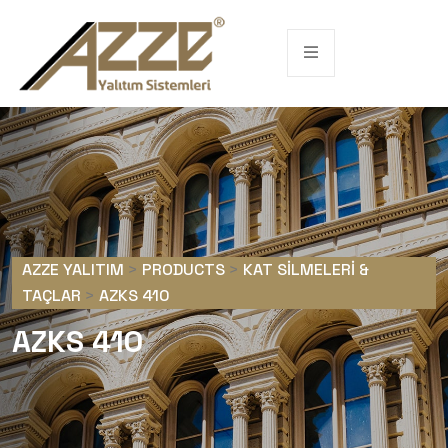
AZZE YALITIM
>
PRODUCTS
>
KAT SILMELERI &
TAÇLAR
>
AZKS 410
AZKS 410