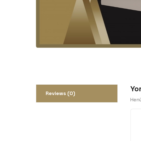
Yo
Reviews (0)
Henü