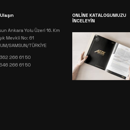
 Ulaşın
ONLİNE KATALOGUMUZU
İNCELEYİN
un Ankara Yolu Üzeri 16. Km
şık Mevkii No: 61
KUM/SAMSUN/TÜRKİYE
362 266 61 50
546 266 61 50