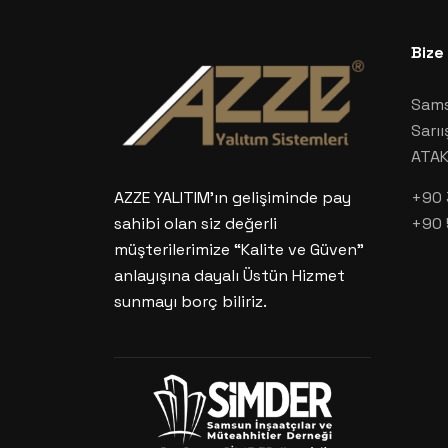
Bize
Sams
Sarıı
ATA
+90 
AZZE YALITIM’ın gelişiminde pay
+90 
sahibi olan siz değerli
müşterilerimize “Kalite ve Güven”
anlayışına dayalı Üstün Hizmet
sunmayı borç biliriz.