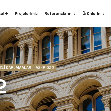
al
Projelerimiz
Referanslarımız
Ürünlerimiz
RZLI KAPLAMALAR
>
AZKP 022
2