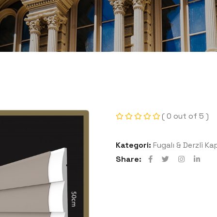
( 0 out of 5 )
Kategori:
Fugalı & Derzli K
Share: