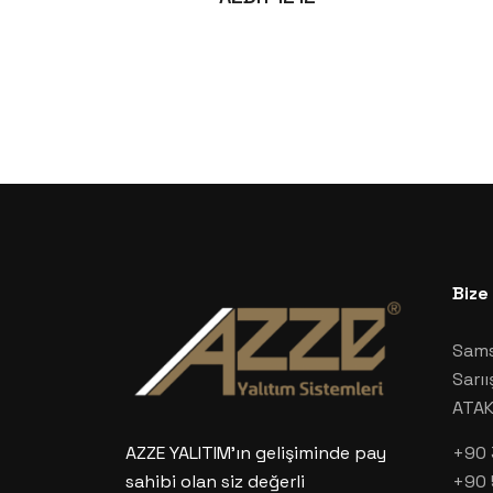
Bize
Sams
Sarıı
ATA
+90 
AZZE YALITIM’ın gelişiminde pay
+90 
sahibi olan siz değerli