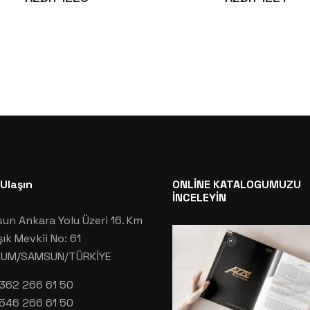
 Ulaşın
ONLİNE KATALOGUMUZU
İNCELEYİN
un Ankara Yolu Üzeri 16. Km
şık Mevkii No: 61
KUM/SAMSUN/TÜRKİYE
362 266 61 50
546 266 61 50